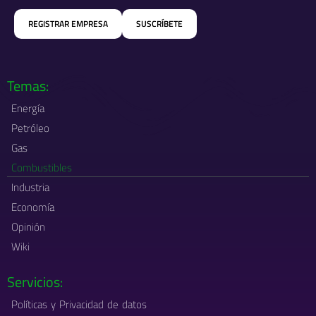
i
c
s
t
e
t
REGISTRAR EMPRESA
SUSCRÍBETE
t
b
a
e
o
g
r
o
r
k
a
-
m
Temas:
f
Energía
Petróleo
Gas
Combustibles
Industria
Economía
Opinión
Wiki
Servicios:
Políticas y Privacidad de datos