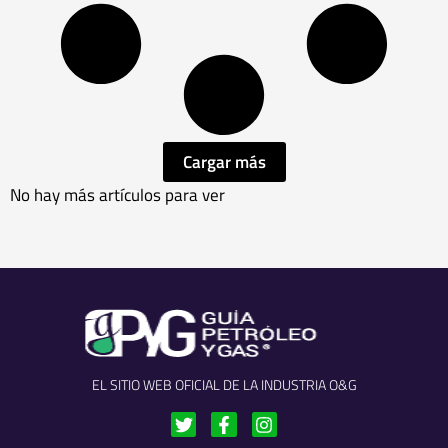
Cargar más
No hay más artículos para ver
EL SITIO WEB OFICIAL DE LA INDUSTRIA O&G
T
F
I
w
a
n