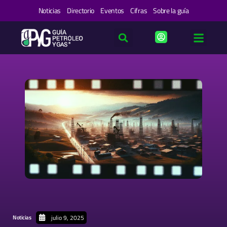
Ir
Noticias
Directorio
Eventos
Cifras
Sobre la guía
al
contenido
julio 9, 2025
Noticias