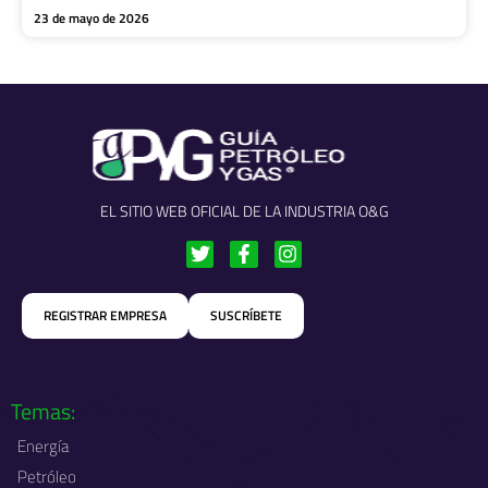
23 de mayo de 2026
EL SITIO WEB OFICIAL DE LA INDUSTRIA O&G
T
F
I
w
a
n
i
c
s
t
e
t
REGISTRAR EMPRESA
SUSCRÍBETE
t
b
a
e
o
g
r
o
r
k
a
-
m
Temas:
f
Energía
Petróleo