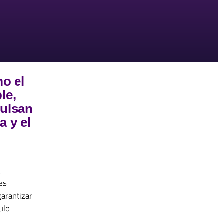
o el
le,
pulsan
a y el
a
es
garantizar
ulo