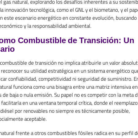
l gas natural, explorando los desafíos inherentes a su sostenibi
a innovación tecnológica, como el GNL y el biometano, y el pape
 este escenario energético en constante evolución, buscando
 económico y la responsabilidad ambiental.
como Combustible de Transición: Un
ario
ombustible de transición no implica atribuirle un valor absolut
 reconocer su utilidad estratégica en un sistema energético q
icar confiabilidad, competitividad ni seguridad de suministro. E
natural funciona como una bisagra entre una matriz intensiva e
 de baja o nula emisión. Su papel no es competir con la meta 
 facilitarla en una ventana temporal crítica, donde el reemplazo
o diésel por renovables no siempre es técnicamente posible,
cialmente aceptable.
 natural frente a otros combustibles fósiles radica en su perfil d