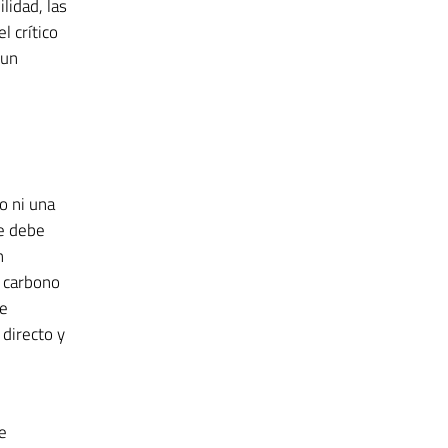
lidad, las
l crítico
 un
o ni una
ue debe
n
n carbono
de
 directo y
e