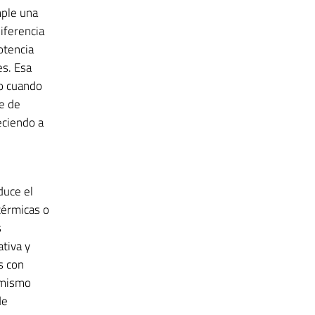
mple una
diferencia
otencia
s. Esa
 o cuando
e de
eciendo a
duce el
térmicas o
s
tiva y
s con
l mismo
de