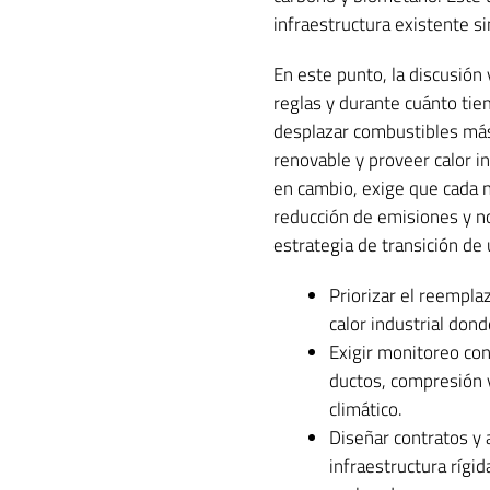
infraestructura existente s
En este punto, la discusión y
reglas y durante cuánto tie
desplazar combustibles más s
renovable y proveer calor i
en cambio, exige que cada n
reducción de emisiones y no
estrategia de transición de 
Priorizar el reempla
calor industrial don
Exigir monitoreo co
ductos, compresión y
climático.
Diseñar contratos y 
infraestructura rígi