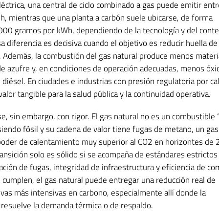
éctrica, una central de ciclo combinado a gas puede emitir ent
 mientras que una planta a carbón suele ubicarse, de forma
000 gramos por kWh, dependiendo de la tecnología y del conte
a diferencia es decisiva cuando el objetivo es reducir huella d
o. Además, la combustión del gas natural produce menos materi
de azufre y, en condiciones de operación adecuadas, menos óxi
 diésel. En ciudades e industrias con presión regulatoria por ca
valor tangible para la salud pública y la continuidad operativa.
, sin embargo, con rigor. El gas natural no es un combustible 
siendo fósil y su cadena de valor tiene fugas de metano, un gas
poder de calentamiento muy superior al CO2 en horizontes de 
ansición solo es sólido si se acompaña de estándares estrictos
ación de fugas, integridad de infraestructura y eficiencia de co
cumplen, el gas natural puede entregar una reducción real de
ivas más intensivas en carbono, especialmente allí donde la
o resuelve la demanda térmica o de respaldo.