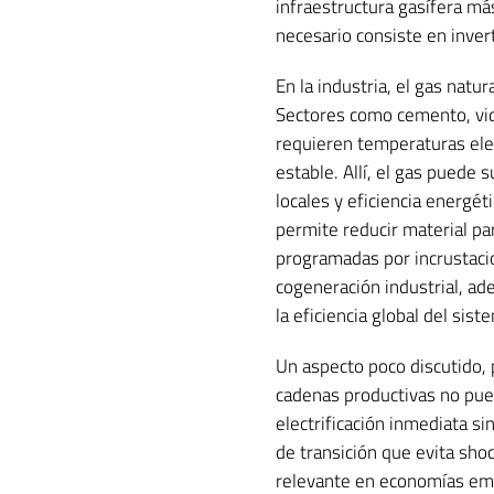
infraestructura gasífera más
necesario consiste en invert
En la industria, el gas natu
Sectores como cemento, vidr
requieren temperaturas elev
estable. Allí, el gas puede
locales y eficiencia energét
permite reducir material pa
programadas por incrustaci
cogeneración industrial, ad
la eficiencia global del sis
Un aspecto poco discutido, pe
cadenas productivas no pue
electrificación inmediata s
de transición que evita sho
relevante en economías emer