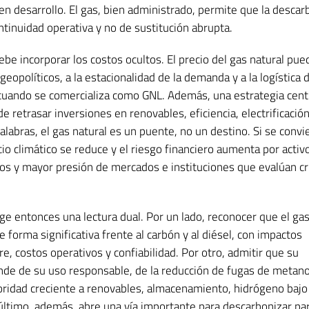
 desarrollo. El gas, bien administrado, permite que la descar
ntinuidad operativa y no de sustitución abrupta.
be incorporar los costos ocultos. El precio del gas natural pue
 geopolíticos, a la estacionalidad de la demanda y a la logística 
cuando se comercializa como GNL. Además, una estrategia cent
 retrasar inversiones en renovables, eficiencia, electrificación
labras, el gas natural es un puente, no un destino. Si se convi
cio climático se reduce y el riesgo financiero aumenta por activ
os y mayor presión de mercados e instituciones que evalúan cr
ige entonces una lectura dual. Por un lado, reconocer que el gas
forma significativa frente al carbón y al diésel, con impactos
re, costos operativos y confiabilidad. Por otro, admitir que su
nde de su uso responsable, de la reducción de fugas de metano
ioridad creciente a renovables, almacenamiento, hidrógeno bajo
ltimo, además, abre una vía importante para descarbonizar par