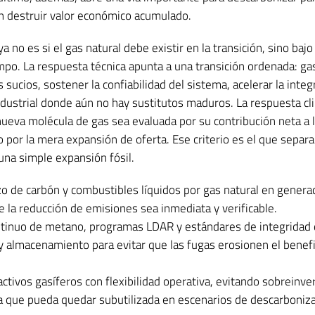
in destruir valor económico acumulado.
a no es si el gas natural debe existir en la transición, sino baj
mpo. La respuesta técnica apunta a una transición ordenada: ga
ucios, sostener la confiabilidad del sistema, acelerar la integ
ndustrial donde aún no hay sustitutos maduros. La respuesta cli
ueva molécula de gas sea evaluada por su contribución neta a 
 por la mera expansión de oferta. Ese criterio es el que separa
una simple expansión fósil.
zo de carbón y combustibles líquidos por gas natural en genera
de la reducción de emisiones sea inmediata y verificable.
ntinuo de metano, programas LDAR y estándares de integridad
 almacenamiento para evitar que las fugas erosionen el benefi
activos gasíferos con flexibilidad operativa, evitando sobreinve
da que pueda quedar subutilizada en escenarios de descarboniz