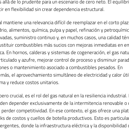
 allá de lo prudente para un escenario de cero neto. El equilibr
ir en flexibilidad sin crear dependencia estructural.
ral mantiene una relevancia difícil de reemplazar en el corto plaz
io, alimentos, química, pulpa y papel, refinación y petroquími
adas, suministro continuo y, en muchos casos, una calidad té
 sustituir combustibles más sucios con mejoras inmediatas en e
ica. En hornos, calderas y sistemas de cogeneración, el gas natu
rticulado y azufre, mejorar control de proceso y disminuir para
ones o mantenimiento asociado a combustibles pesados. En
emás, el aprovechamiento simultáneo de electricidad y calor úti
tema y reduce costos unitarios.
ro crucial, es el rol del gas natural en la resiliencia industrial
den depender exclusivamente de la intermitencia renovable o 
in perder competitividad. En ese contexto, el gas ofrece una pla
cks de costos y cuellos de botella productivos. Esto es particul
gentes, donde la infraestructura eléctrica y la disponibilidad 