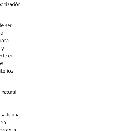
bonización
de ser
de
rada
 y
erte en
os
iterios
 natural
 y de una
 en
te de la