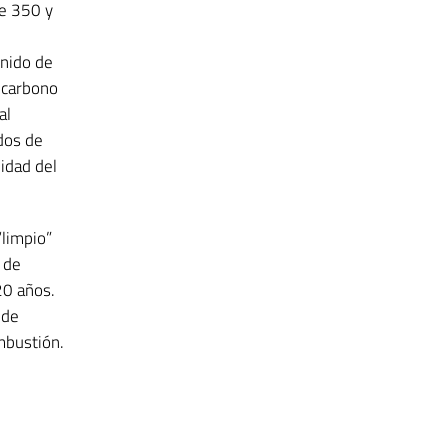
re 350 y
nido de
e carbono
al
dos de
lidad del
“limpio”
 de
20 años.
 de
mbustión.