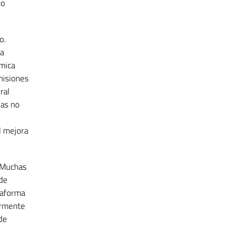
io
o.
ca
rmica
misiones
ral
das no
l mejora
. Muchas
de
taforma
armente
de