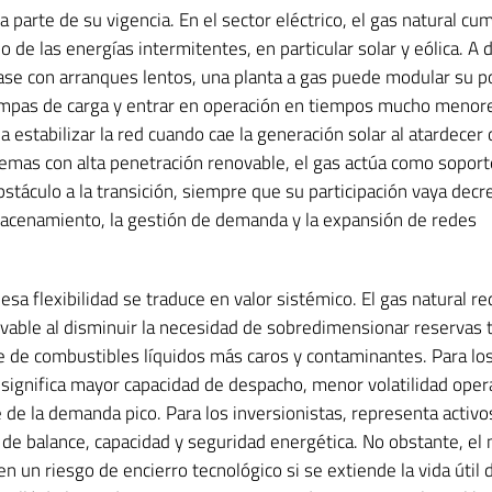
a parte de su vigencia. En el sector eléctrico, el gas natural cu
o de las energías intermitentes, en particular solar y eólica. A 
ase con arranques lentos, una planta a gas puede modular su p
ampas de carga y entrar en operación en tiempos mucho menore
 a estabilizar la red cuando cae la generación solar al atardecer
temas con alta penetración renovable, el gas actúa como soport
stáculo a la transición, siempre que su participación vaya decr
cenamiento, la gestión de demanda y la expansión de redes
esa flexibilidad se traduce en valor sistémico. El gas natural re
ovable al disminuir la necesidad de sobredimensionar reservas 
de combustibles líquidos más caros y contaminantes. Para lo
 significa mayor capacidad de despacho, menor volatilidad opera
 de la demanda pico. Para los inversionistas, representa activo
s de balance, capacidad y seguridad energética. No obstante, e
n un riesgo de encierro tecnológico si se extiende la vida útil 