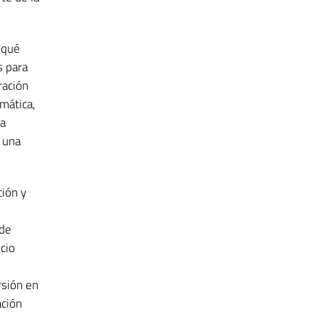
o qué
s para
ración
mática,
la
 una
ción y
 de
cio
rsión en
ación