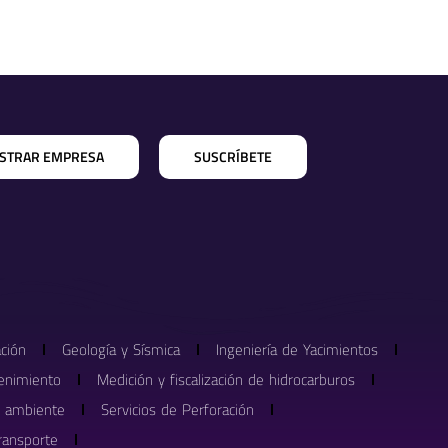
ISTRAR EMPRESA
SUSCRÍBETE
ación
Geología y Sísmica
Ingeniería de Yacimientos
enimiento
Medición y fiscalización de hidrocarburos
o ambiente
Servicios de Perforación
ransporte