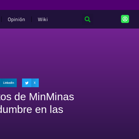
Opinión
Wiki
LinkedIn
X
tos de MinMinas
dumbre en las