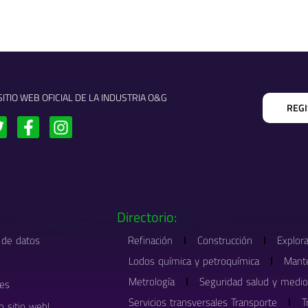
SITIO WEB OFICIAL DE LA INDUSTRIA O&G
REG
T
F
I
w
a
n
c
s
t
e
t
t
b
a
e
o
g
Directorio:
r
o
r
k
a
d de datos
Refinación
Construcción
Explor
-
m
Lodos química y petroquímica
Mant
f
Metrología
Seguridad salud y medi
nes
Servicios transversales Transporte
T
o sitio web!