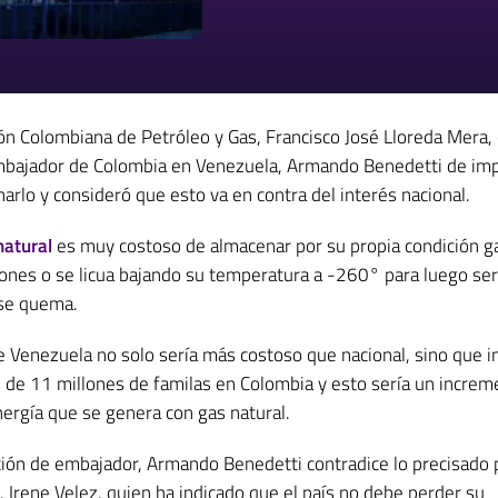
ión Colombiana de Petróleo y Gas, Francisco José Lloreda Mera, c
mbajador de Colombia en Venezuela, Armando Benedetti de imp
arlo y consideró que esto va en contra del interés nacional.
natural
es muy costoso de almacenar por su propia condición g
ciones o se licua bajando su temperatura a -260° para luego ser
 se quema.
e Venezuela no solo sería más costoso que nacional, sino que i
s de 11 millones de familas en Colombia y esto sería un increm
ergía que se genera con gas natural.
ción de embajador, Armando Benedetti contradice lo precisado p
, Irene Velez, quien ha indicado que el país no debe perder su