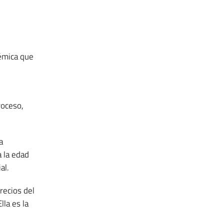
lémica que
l
roceso,
a
a la edad
al.
recios del
lla es la