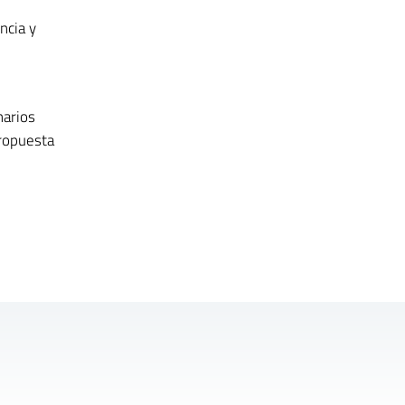
ncia y
narios
propuesta