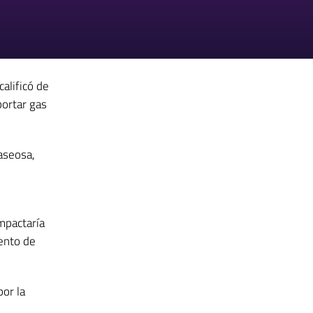
alificó de
ortar gas
aseosa,
mpactaría
ento de
or la