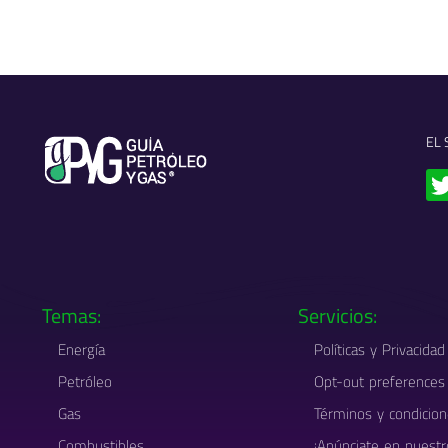
EL 
i
Temas:
Servicios:
Energía
Políticas y Privacida
Petróleo
Opt-out preferences
Gas
Términos y condicio
Combustibles
¡Anúnciate en nuestr