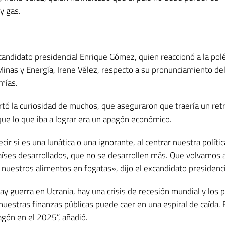
y gas.
xcandidato presidencial Enrique Gómez, quien reaccionó a la po
Minas y Energía, Irene Vélez, respecto a su pronunciamiento de
mías.
tó la curiosidad de muchos, que aseguraron que traería un ret
ue lo que iba a lograr era un apagón económico.
cir si es una lunática o una ignorante, al centrar nuestra polític
países desarrollados, que no se desarrollen más. Que volvamos 
nuestros alimentos en fogatas», dijo el excandidato presidenci
ay guerra en Ucrania, hay una crisis de recesión mundial y los p
uestras finanzas públicas puede caer en una espiral de caída. E
agón en el 2025”, añadió.