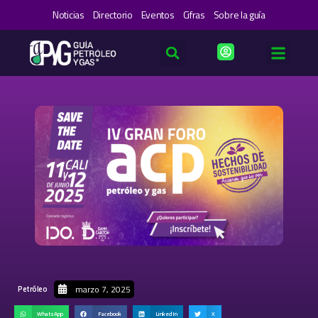
Ir
Noticias
Directorio
Eventos
Cifras
Sobre la guía
al
contenido
marzo 7, 2025
Petróleo
WhatsApp
Facebook
LinkedIn
X