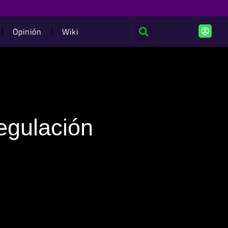
Opinión
Wiki
egulación