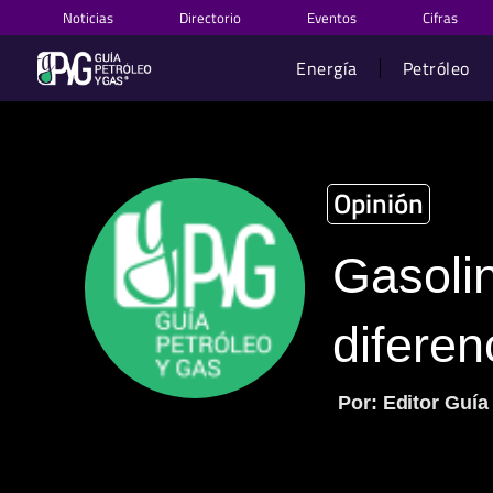
Ir
Noticias
Directorio
Eventos
Cifras
al
contenido
Energía
Petróleo
Opinión
Gasoli
diferen
Por: Editor Guía