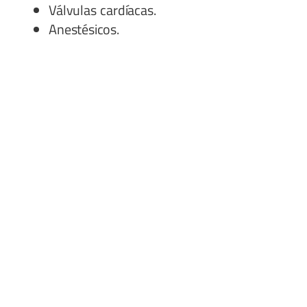
Válvulas cardíacas.
Anestésicos.
Cortisona.
Asientos de inodoro.
Lápices de color.
Almohadas.
Césped artificial.
Desodorante.
Lápiz labial.
Tinte de pelo.
Aspirina.
Información tomada de:
¿Para qué Sirve el Petróleo?
Los 6 Usos Más Comunes - https://acp.com.co/