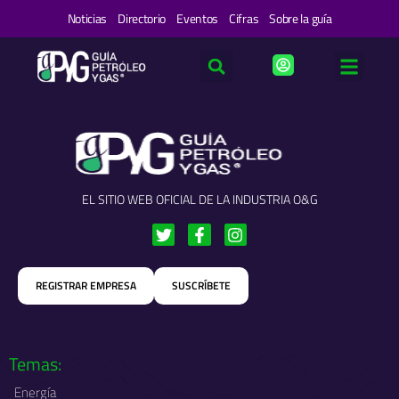
Ir
Noticias
Directorio
Eventos
Cifras
Sobre la guía
al
contenido
EL SITIO WEB OFICIAL DE LA INDUSTRIA O&G
T
F
I
w
a
n
i
c
s
t
e
t
REGISTRAR EMPRESA
SUSCRÍBETE
t
b
a
e
o
g
r
o
r
k
a
-
m
Temas:
f
Energía